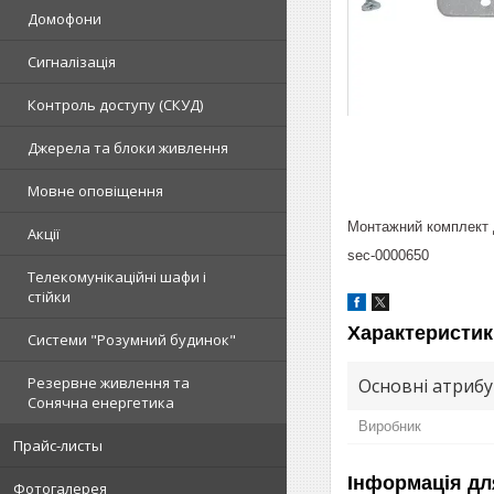
Домофони
Сигналізація
Контроль доступу (СКУД)
Джерела та блоки живлення
Мовне оповіщення
Монтажний комплект д
Акції
sec-0000650
Телекомунікаційні шафи і
стійки
Характеристик
Системи "Розумний будинок"
Резервне живлення та
Основні атриб
Сонячна енергетика
Виробник
Прайс-листы
Інформація дл
Фотогалерея