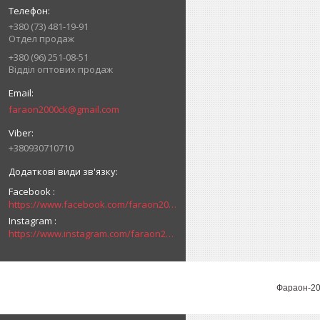
+380 (73) 481-19-91
Отдел продаж
+380 (96) 251-08-51
Відділ оптових продаж
faraon2000ck@gmail.com
+380930710710
Facebook
https://www.facebook.com/faraon2000ck/
Instagram
https://www.instagram.com/faraon2000com/