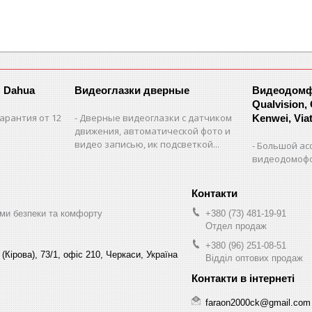
 Dahua
Видеоглазки дверные
Видеодомфо
Qualvision,
арантия от 12
Дверные видеоглазки с датчиком
Kenwei, Viate
движения, автоматической фото и
видео записью, ик подсветкой...
Большой ас
видеодомофо
ми безпеки та комфорту
+380 (73) 481-19-91
Отдел продаж
+380 (96) 251-08-51
(Кірова), 73/1, офіс 210, Черкаси, Україна
Відділ оптових продаж
faraon2000ck@gmail.com