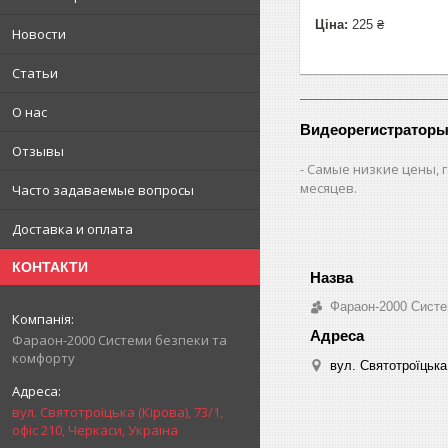
Ціна:
225 ₴
Новости
Статьи
О нас
Видеорегистраторы
Отзывы
Самые низкие цены, г
месяцев.
Часто задаваемые вопросы
Доставка и оплата
КОНТАКТИ
Фараон-2000 Систе
Фараон-2000 Системи безпеки та
комфорту
вул. Святотроїцька 
вул. Святотроїцька (Кірова), 73/1,
офіс 210, Черкаси, Україна