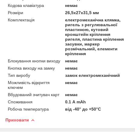
Кодова клавіатура
немає
Розміри
26,5х27х31,5 мм
Комплектація
електромеханічна клямка,
ригель з регулювальної
пластиною, кутовий
кронштейн кріплення
ригеля, пластина кріплення
засувки, маркер
розмічальний, елементи
кріплення
Блокування кнопки виходу
немає
Кнопка виходу на замку
немає
Тип виробу
замок електромеханічний
Можливість відкриття
немає
ключем
Вбудований зчитувач карт
немає
Споживання
0.1 А mAh
Робоча температура
від -40° до +50°С
Приховати