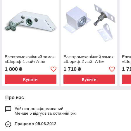
Електромеханічний замок
Електромеханічний замок
Елек
«Шериф-1 лайт А-Б»
«Шериф-2 лайт А-Б»
«Ше
1 800
1 710
1 7
₴
₴
Купити
Купити
Про нас
Рейтинг не сформований
Менше 5 відгуків за останній рік
Працює з 05.06.2012