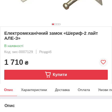
Електромеханічний замок «Шериф-2 лайт
АЛЕ-З»
В наявності
Код: sec-0007129
Роздріб
1 710
₴
Купити
Опис
Характеристики
Доставка
Оплата
Умови п
Опис