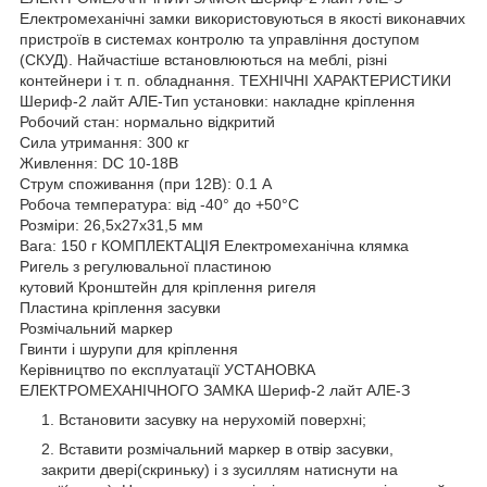
Електромеханічні замки використовуються в якості виконавчих
пристроїв в системах контролю та управління доступом
(СКУД). Найчастіше встановлюються на меблі, різні
контейнери і т. п. обладнання. ТЕХНІЧНІ ХАРАКТЕРИСТИКИ
Шериф-2 лайт АЛЕ-Тип установки: накладне кріплення
Робочий стан: нормально відкритий
Сила утримання: 300 кг
Живлення: DC 10-18В
Струм споживання (при 12В): 0.1 А
Робоча температура: від -40° до +50°С
Розміри: 26,5х27х31,5 мм
Вага: 150 г КОМПЛЕКТАЦІЯ Електромеханічна клямка
Ригель з регулювальної пластиною
кутовий Кронштейн для кріплення ригеля
Пластина кріплення засувки
Розмічальний маркер
Гвинти і шурупи для кріплення
Керівництво по експлуатації УСТАНОВКА
ЕЛЕКТРОМЕХАНІЧНОГО ЗАМКА Шериф-2 лайт АЛЕ-З
Встановити засувку на нерухомій поверхні;
Вставити розмічальний маркер в отвір засувки,
закрити двері(скриньку) і з зусиллям натиснути на