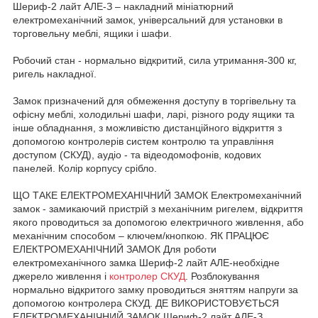
Шериф-2 лайт АЛЕ-З – накладний мініатюрний
електромеханічний замок, універсальний для установки в
торговельну меблі, ящики і шафи.
Робочий стан - нормально відкритий, сила утримання-300 кг,
ригель накладної.
Замок призначений для обмеження доступу в торгівельну та
офісну меблі, холодильні шафи, ларі, різного роду ящики та
інше обладнання, з можливістю дистанційного відкриття з
допомогою контролерів систем контролю та управління
доступом (СКУД), аудіо - та відеодомофонів, кодових
панелей. Колір корпусу срібло.
ЩО ТАКЕ ЕЛЕКТРОМЕХАНІЧНИЙ ЗАМОК Електромеханічний
замок - замикаючий пристрій з механічним ригелем, відкриття
якого проводиться за допомогою електричного живлення, або
механічним способом – ключем/кнопкою. ЯК ПРАЦЮЄ
ЕЛЕКТРОМЕХАНІЧНИЙ ЗАМОК Для роботи
електромеханічного замка Шериф-2 лайт АЛЕ-необхідне
джерело живлення і
контролер СКУД
. Розблокування
нормально відкритого замку проводиться зняттям напруги за
допомогою контролера СКУД. ДЕ ВИКОРИСТОВУЄТЬСЯ
ЕЛЕКТРОМЕХАНІЧНИЙ ЗАМОК Шериф-2 лайт АЛЕ-З