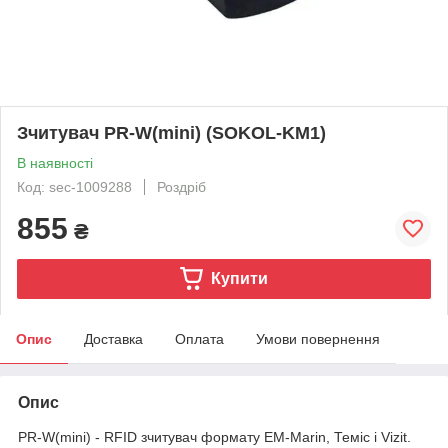
Зчитувач PR-W(mini) (SOKOL-KM1)
В наявності
Код: sec-1009288
Роздріб
855
₴
Купити
Опис
Доставка
Оплата
Умови повернення
Опис
PR-W(mini) - RFID зчитувач формату EM-Marin, Теміс і Vizit.