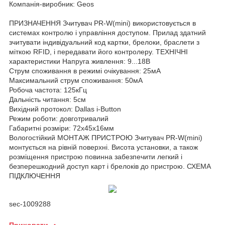
Компанія-виробник: Geos
ПРИЗНАЧЕННЯ Зчитувач PR-W(mini) використовується в
системах контролю і управління доступом. Прилад здатний
зчитувати індивідуальний код картки, брелоки, браслети з
міткою RFID, і передавати його контролеру. ТЕХНІЧНІ
характеристики Напруга живлення: 9...18В
Струм споживання в режимі очікування: 25мА
Максимальний струм споживання: 50мА
Робоча частота: 125кГц
Дальність читання: 5см
Вихідний протокол: Dallas i-Button
Режим роботи: довготривалий
Габаритні розміри: 72х45х16мм
Вологостійкий МОНТАЖ ПРИСТРОЮ Зчитувач PR-W(mini)
монтується на рівній поверхні. Висота установки, а також
розміщення пристрою повинна забезпечити легкий і
безперешкодний доступ карт і брелоків до пристрою. СХЕМА
ПІДКЛЮЧЕННЯ
sec-1009288
Приховати