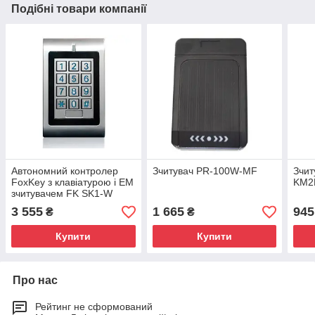
Подібні товари компанії
Автономний контролер
Зчитувач PR-100W-MF
Зчит
FoxKey з клавіатурою і EM
KM2
зчитувачем FK SK1-W
3 555
1 665
945
₴
₴
Купити
Купити
Про нас
Рейтинг не сформований