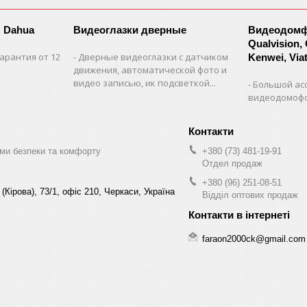
 Dahua
Видеоглазки дверные
Видеодомфо
Qualvision,
арантия от 12
Дверные видеоглазки с датчиком
Kenwei, Viate
движения, автоматической фото и
видео записью, ик подсветкой...
Большой ас
видеодомофо
ми безпеки та комфорту
+380 (73) 481-19-91
Отдел продаж
+380 (96) 251-08-51
(Кірова), 73/1, офіс 210, Черкаси, Україна
Відділ оптових продаж
faraon2000ck@gmail.com