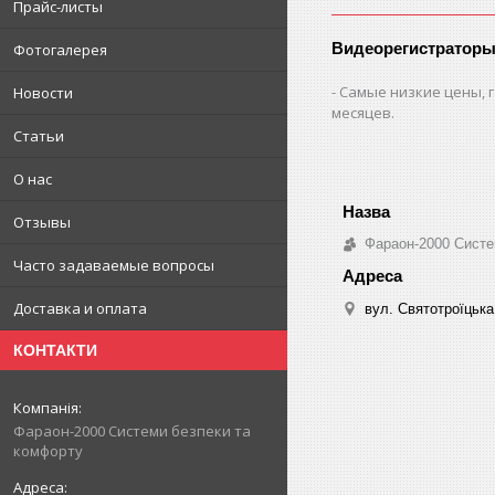
Прайс-листы
Видеорегистраторы
Фотогалерея
Самые низкие цены, г
Новости
месяцев.
Статьи
О нас
Отзывы
Фараон-2000 Систе
Часто задаваемые вопросы
Доставка и оплата
вул. Святотроїцька 
КОНТАКТИ
Фараон-2000 Системи безпеки та
комфорту