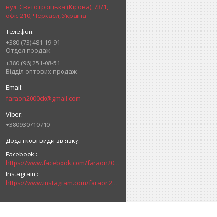
вул. Святотроїцька (Кірова), 73/1,
офіс 210, Черкаси, Україна
+380 (73) 481-19-91
Отдел продаж
+380 (96) 251-08-51
Відділ оптових продаж
faraon2000ck@gmail.com
+380930710710
Facebook
https://www.facebook.com/faraon2000ck/
Instagram
https://www.instagram.com/faraon2000com/