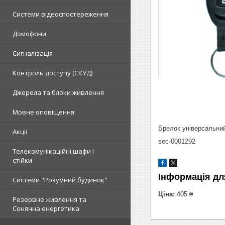
Системи відеоспостереження
Домофони
Сигналізація
Контроль доступу (СКУД)
Джерела та блоки живлення
Мовне оповіщення
Брелок універсальний
Акції
sec-0001292
Телекомунікаційні шафи і
стійки
Інформація дл
Системи "Розумний будинок"
Ціна:
405 ₴
Резервне живлення та
Сонячна енергетика