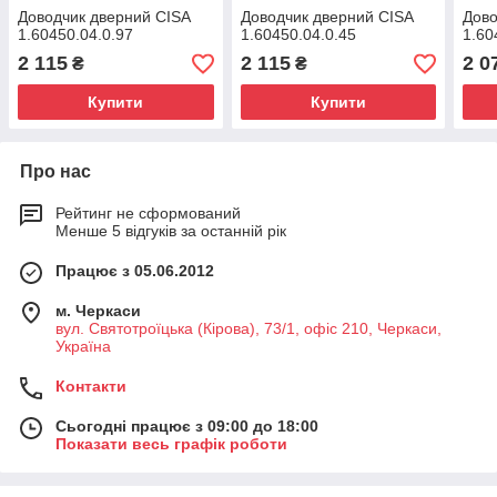
Доводчик дверний CISA
Доводчик дверний CISA
Дово
1.60450.04.0.97
1.60450.04.0.45
1.60
2 115
2 115
2 0
₴
₴
Купити
Купити
Про нас
Рейтинг не сформований
Менше 5 відгуків за останній рік
Працює з 05.06.2012
м. Черкаси
вул. Святотроїцька (Кірова), 73/1, офіс 210, Черкаси,
Україна
Контакти
Сьогодні працює з 09:00 до 18:00
Показати весь графік роботи