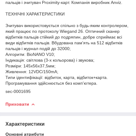
пальців і зчитувач Proximity-карт. Компанія виробник Anviz.
ТЕХНІЧНІ ХАРАКТЕРИСТИКИ
Зчитувач використовується спільно з будь-яким контролером,
який працює по протоколу Wiegand 26. Оптичний сканер
відбитків пальців стійкий до подряпин, добре сприймає всі
види відбитків пальців. Вбудована пам'ять на 512 відбитків
пальців і журнал подій до 32000;
Алгоритм: BioNANO V10;
Індикація: світлова (3-х кольорова) і звукова;
Розміри: 145х56х37,5мм;
Живлення: 12VDC/150mA;
Типи ідентифікації: відбиток, карта, відбиток+карта.
Програмування здійснюється без комп'ютера.
sec-0001695
Приховати
Характеристики
Основні атрибути