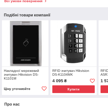
Всі умови повернення
Подібні товари компанії
Накладної мережевий
RFID зчитувач Hikvision
RFID
зчитувач Hikvision DS-
DS-K1104MK
ASR
K1101M
4 095
1 5
₴
Ціну уточнюйте
Купити
Про нас