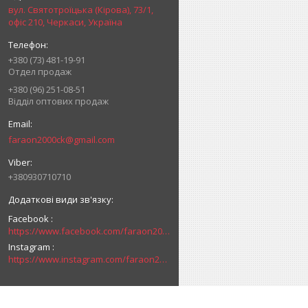
вул. Святотроїцька (Кірова), 73/1,
офіс 210, Черкаси, Україна
+380 (73) 481-19-91
Отдел продаж
+380 (96) 251-08-51
Відділ оптових продаж
faraon2000ck@gmail.com
+380930710710
Facebook
https://www.facebook.com/faraon2000ck/
Instagram
https://www.instagram.com/faraon2000com/