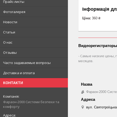
Прайс-листы
Інформація дл
Фотогалерея
Ціна:
360 ₴
Новости
Статьи
О нас
Видеорегистраторы
Отзывы
Самые низкие цены, г
месяцев.
Часто задаваемые вопросы
Доставка и оплата
КОНТАКТИ
Фараон-2000 Систе
Фараон-2000 Системи безпеки та
комфорту
вул. Святотроїцька 