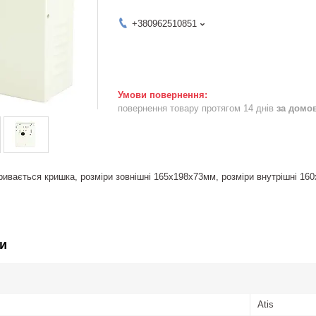
+380962510851
повернення товару протягом 14 днів
за домо
ривається кришка, розміри зовнішні 165х198х73мм, розміри внутрішні 16
и
Atis