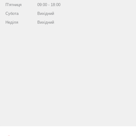
Пʼятниця
09:00
18:00
Субота
Вихідний
Неділя
Вихідний