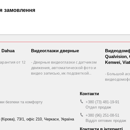
я замовлення
 Dahua
Видеоглазки дверные
Видеодомфо
Qualvision,
арантия от 12
Дверные видеоглазки с датчиком
Kenwei, Viate
движения, автоматической фото и
видео записью, ик подсветкой...
Большой ас
видеодомофо
ми безпеки та комфорту
+380 (73) 481-19-91
Отдел продаж
+380 (96) 251-08-51
(Кірова), 73/1, офіс 210, Черкаси, Україна
Відділ оптових продаж