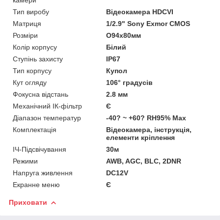
Тип виробу
Відеокамера HDCVI
Матриця
1/2.9" Sony Exmor CMOS
Розміри
О94х80мм
Колір корпусу
Білий
Ступінь захисту
IP67
Тип корпусу
Купол
Кут огляду
106° градусів
Фокусна відстань
2.8 мм
Механічний ІК-фільтр
Є
Діапазон температур
-40? ~ +60? RH95% Max
Комплектація
Відеокамера, інструкція,
елементи кріплення
ІЧ-Підсвічування
30м
Режими
AWB, AGC, BLC, 2DNR
Напруга живлення
DC12V
Екранне меню
Є
Приховати