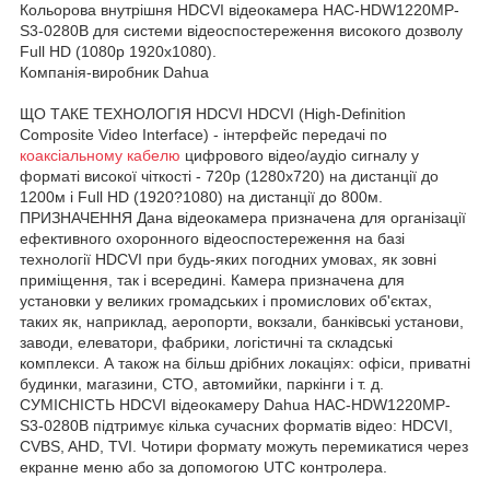
Кольорова внутрішня HDCVI відеокамера HAC-HDW1220MP-
S3-0280B для системи відеоспостереження високого дозволу
Full HD (1080p 1920х1080).
Компанія-виробник Dahua
ЩО ТАКЕ ТЕХНОЛОГІЯ HDCVI HDCVI (High-Definition
Composite Video Interface) - інтерфейс передачі по
коаксіальному кабелю
цифрового відео/аудіо сигналу у
форматі високої чіткості - 720p (1280x720) на дистанції до
1200м і Full HD (1920?1080) на дистанції до 800м.
ПРИЗНАЧЕННЯ Дана відеокамера призначена для організації
ефективного охоронного відеоспостереження на базі
технології HDCVI при будь-яких погодних умовах, як зовні
приміщення, так і всередині. Камера призначена для
установки у великих громадських і промислових об'єктах,
таких як, наприклад, аеропорти, вокзали, банківські установи,
заводи, елеватори, фабрики, логістичні та складські
комплекси. А також на більш дрібних локаціях: офіси, приватні
будинки, магазини, СТО, автомийки, паркінги і т. д.
СУМІСНІСТЬ HDCVI відеокамеру Dahua HAC-HDW1220MP-
S3-0280B підтримує кілька сучасних форматів відео: HDCVI,
CVBS, AHD, TVI. Чотири формату можуть перемикатися через
екранне меню або за допомогою UTC контролера.