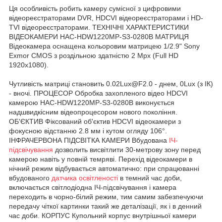
Ця особливість робить камеру сумісної з цифровими
відеореєстраторами DVR, HDCVI відеореєстраторами і HD-
TVI відеореєстраторами. ТЕХНІЧНІ ХАРАКТЕРИСТИКИ
ВІДЕОКАМЕРИ HAC-HDW1220MP-S3-0280B МАТРИЦЯ
Відеокамера оснащена кольоровим матрицею 1/2.9" Sony
Exmor CMOS з роздільною здатністю 2 Mpx (Full HD
1920х1080).
Чутливість матриці становить 0.02Lux@F2.0 - днем, 0Lux (з ІК)
- вночі. ПРОЦЕСОР Обробка захопленого відео HDCVI
камерою HAC-HDW1220MP-S3-0280B виконується
надшвидкісним відеопроцесором нового покоління.
ОБ'ЄКТИВ Фіксований об'єктив HDCVI відеокамери з
фокусною відстанню 2.8 мм і кутом огляду 106°.
ІНФРАЧЕРВОНА ПІДСВІТКА КАМЕРИ Вбудована
ІЧ-
підсвічування
дозволить висвітлити 30-метрову зону перед
камерою навіть у повній темряві. Перехід відеокамери в
нічний режим відбувається автоматично: при спрацюванні
вбудованого
датчика освітленості
в темний час доби,
включається світлодіодна ІЧ-підсвічування і камера
переходить в чорно-білий режим, тим самим забезпечуючи
передачу чіткої картинки такий же деталізації, як і в денний
час доби. КОРПУС Купольний корпус внутрішньої камери