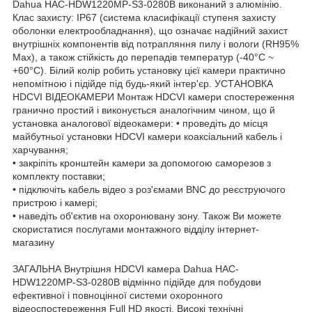
Dahua HAC-HDW1220MP-S3-0280B виконаний з алюмінію.
Клас захисту: IP67 (система класифікації ступеня захисту
оболонки електрообладнання), що означає надійний захист
внутрішніх компонентів від потрапляння пилу і вологи (RH95%
Max), а також стійкість до перепадів температур (-40°C ~
+60°C). Білий колір робить установку цієї камери практично
непомітною і підійде під будь-який інтер'єр. УСТАНОВКА
HDCVI ВІДЕОКАМЕРИ Монтаж HDCVI камери спостереження
гранично простий і виконується аналогічним чином, що й
установка аналогової відеокамери: • проведіть до місця
майбутньої установки HDCVI камери коаксіальний кабель і
харчування;
• закріпіть кронштейн камери за допомогою саморезов з
комплекту поставки;
• підключіть кабель відео з роз'ємами BNC до реєструючого
пристрою і камері;
• наведіть об'єктив на охоронювану зону. Також Ви можете
скористатися послугами монтажного відділу інтернет-
магазину
ЗАГАЛЬНА Внутрішня HDCVI камера Dahua HAC-
HDW1220MP-S3-0280B відмінно підійде для побудови
ефективної і повноцінної системи охоронного
відеоспостереження Full HD якості. Високі технічні