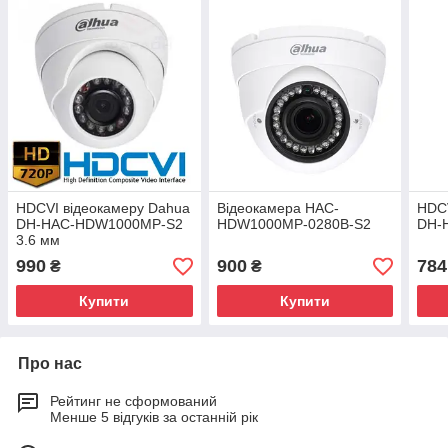
HDCVI відеокамеру Dahua
Відеокамера HAC-
HDCV
DH-HAC-HDW1000MP-S2
HDW1000MP-0280B-S2
DH-
3.6 мм
990
900
784
₴
₴
Купити
Купити
Про нас
Рейтинг не сформований
Менше 5 відгуків за останній рік