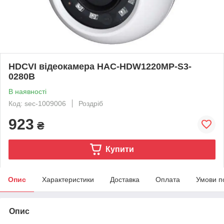
HDCVI відеокамера HAC-HDW1220MP-S3-
0280B
В наявності
Код: sec-1009006
Роздріб
923
₴
Купити
Опис
Характеристики
Доставка
Оплата
Умови п
Опис