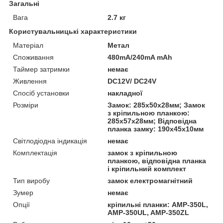
Загальні
Вага
2.7 кг
Користувальницькі характеристики
Матеріал
Метал
Споживання
480mA/240mA mAh
Таймер затримки
немає
Живлення
DC12V/ DC24V
Спосіб установки
накладної
Розміри
Замок: 285х50х28мм; Замок
з кріпильною планкою:
285х57х28мм; Відповідна
планка замку: 190х45х10мм
Світлодіодна індикація
немає
Комплектація
замок з кріпильною
планкою, відповідна планка
і кріпильний комплект
Тип виробу
замок електромагнітний
Зумер
немає
Опції
кріпильні планки: AMP-350L,
AMP-350UL, AMP-350ZL