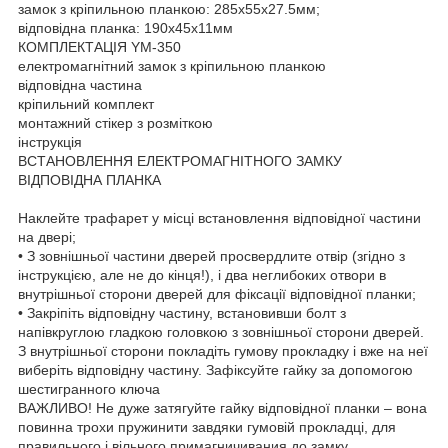
замок з кріпильною планкою: 285х55х27.5мм;
відповідна планка: 190х45х11мм
КОМПЛЕКТАЦІЯ YM-350
електромагнітний замок з кріпильною планкою
відповідна частина
кріпильний комплект
монтажний стікер з розміткою
інструкція
ВСТАНОВЛЕННЯ ЕЛЕКТРОМАГНІТНОГО ЗАМКУ
ВІДПОВІДНА ПЛАНКА
Наклейте трафарет у місці встановлення відповідної частини
на двері;
• З зовнішньої частини дверей просвердлите отвір (згідно з
інструкцією, але не до кінця!), і два неглибоких отвори в
внутрішньої сторони дверей для фіксації відповідної планки;
• Закріпіть відповідну частину, встановивши болт з
напівкруглою гладкою головкою з зовнішньої сторони дверей.
З внутрішньої сторони покладіть гумову прокладку і вже на неї
виберіть відповідну частину. Зафіксуйте гайку за допомогою
шестигранного ключа
ВАЖЛИВО! Не дуже затягуйте гайку відповідної планки – вона
повинна трохи пружинити завдяки гумовій прокладці, для
правильного і вільного примагничивания до замку.