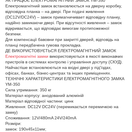
ЯК ПРАЦЮЄ ЕЛЕКТРОМАГНІТНИЙ ЗАМОК YM-350
Електромагнітний замок встановлюється на дверну коробку,
відповідна планка – на двері. При подачі живлення
(DC12V/DC24V) – замок примагничивает відповідну планку,
надійно замикаючи двері. При відсутності живлення – замок
відкривається, що відповідає вимогам протипожежної
безпеки.
Для компенсації бавовни при закритті дверей, відповідь на
планці передбачена гумова прокладка.
ДЕ ВИКОРИСТОВУЄТЬСЯ ЕЛЕКТРОМАГНІТНИЙ ЗАМОК
Електромагнітні замки
використовуються в якості виконавчих
пристроїв в системах контролю і управління доступу (СКУД).
Найчастіше встановлюються на вхідні двері у під'їздах,
офісах, банках, бізнес-центрах та інших приміщеннях.
ТЕХНІЧНІ ХАРАКТЕРИСТИКИ ЕЛЕКТРОМАГНІТНОГО ЗАМКА
YM-350
Сила утримання: 350 кг
Матеріал корпусу: анодований алюміній
Матеріал відповідної частини: цинк
Живлення: DC12V DC24V (перемикається перемичкою на
замку)
Споживання: 12V/480mA 24V/240mA
Розміри:
замок: 190х45х11мм;