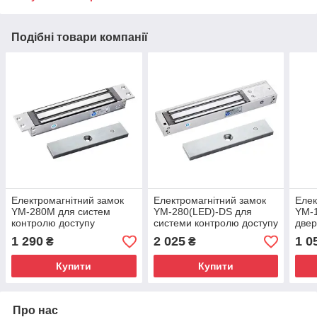
Подібні товари компанії
Електромагнітний замок
Електромагнітний замок
Елек
YM-280M для систем
YM-280(LED)-DS для
YM-1
контролю доступу
системи контролю доступу
двер
конт
1 290
2 025
1 0
₴
₴
Купити
Купити
Про нас