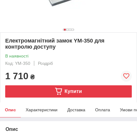
Електромагнітний замок YM-350 для
контролю доступу
В наявності
Код: YM-350
Роздріб
1 710
₴
Купити
Опис
Характеристики
Доставка
Оплата
Умови п
Опис