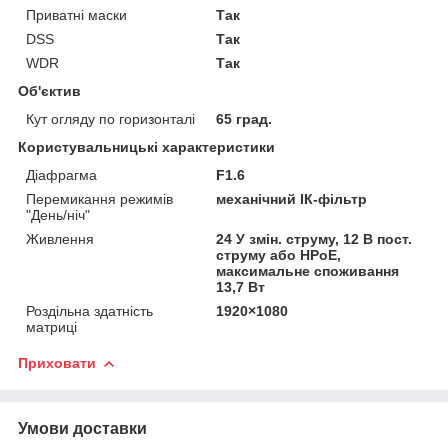
Приватні маски
Так
DSS
Так
WDR
Так
Об'єктив
Кут огляду по горизонталі
65 град.
Користувальницькі характеристики
Діафрагма
F1.6
Перемикання режимів
механічний ІК-фільтр
"День/ніч"
Живлення
24 У змін. струму, 12 В пост.
струму або HPoE,
максимальне споживання
13,7 Вт
Роздільна здатність
1920×1080
матриці
Приховати
Умови доставки