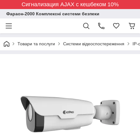
Сигнализация AJAX с кешбеком 10%
Фараон-2000 Комплексні системи безпеки
Товари та послуги
Системи відеоспостереження
IP-