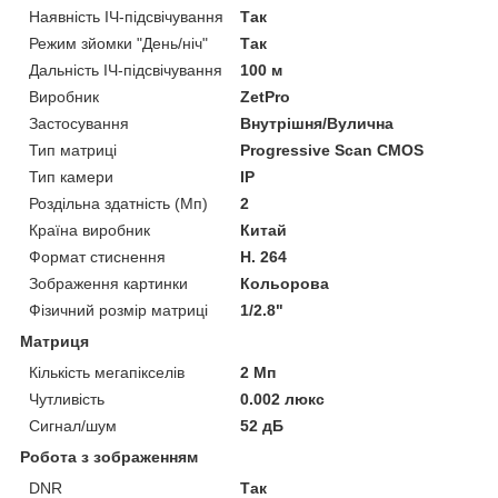
Наявність ІЧ-підсвічування
Так
Режим зйомки "День/ніч"
Так
Дальність ІЧ-підсвічування
100 м
Виробник
ZetPro
Застосування
Внутрішня/Вулична
Тип матриці
Progressive Scan CMOS
Тип камери
IP
Роздільна здатність (Мп)
2
Країна виробник
Китай
Формат стиснення
H. 264
Зображення картинки
Кольорова
Фізичний розмір матриці
1/2.8"
Матриця
Кількість мегапікселів
2 Мп
Чутливість
0.002 люкс
Сигнал/шум
52 дБ
Робота з зображенням
DNR
Так