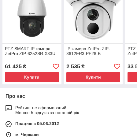
PTZ SMART IP камера
IP камера ZetPro ZIP-
PTZ
ZetPro ZIP-6252SR-X33U
3612ER3-PF28-B
ZetP
61 425
2 535
33 
₴
₴
Купити
Купити
Про нас
Рейтинг не сформований
Менше 5 відгуків за останній рік
Працює з 05.06.2012
м. Черкаси