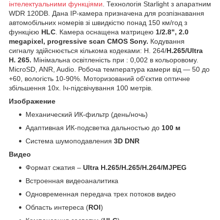
інтелектуальними функціями
. Технологія Starlight з апаратним
WDR 120DB. Дана IP-камера призначена для розпізнавання
автомобільних номерів зі швидкістю понад 150 км/год з
функцією
HLC
. Камера оснащена матрицею
1/2.8", 2.0
megapixel, progressive scan CMOS Sony.
Кодування
сигналу здійснюється кількома кодеками: H. 264/
Н.265/Ultra
H. 265.
Мінімальна освітленість при : 0,002 в кольоровому.
MicroSD, ANR, Audio. Робоча температура камери від — 50 до
+60, вологість 10-90%. Моторизований об'єктив оптичне
збільшення 10х. Іч-підсвічування 100 метрів.
Изображение
Механический ИК-фильтр (день/ночь)
Адаптивная ИК-подсветка дальностью до
100
м
Система шумоподавления
3D DNR
Видео
Формат сжатия –
Ultra H.265/
Н.265/H.264/MJPEG
Встроенная видеоаналитика
Одновременная передача трех потоков видео
Область интереса (
ROI
)