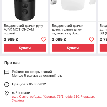
Бездротовий датчик руху
Бездротовий датчик
Без
AJAX MOTIONCAM
детектування диму і
датч
чорний
чадного газу Ajax
SB (
FireProtect Plus білий
3 969
3 099
2 7
₴
₴
Купити
Купити
Про нас
Рейтинг не сформований
Менше 5 відгуків за останній рік
Працює з 05.06.2012
м. Черкаси
вул. Святотроїцька (Кірова), 73/1, офіс 210, Черкаси,
Україна