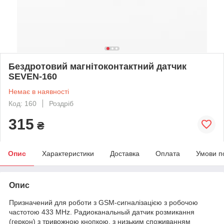
Бездротовий магнітоконтактний датчик
SEVEN-160
Немає в наявності
Код: 160
Роздріб
315
₴
Опис
Характеристики
Доставка
Оплата
Умови п
Опис
Призначений для роботи з GSM-сигналізацією з робочою
частотою 433 MHz. Радиоканальный датчик розмикання
(геркон) з тривожною кнопкою, з низьким споживанням