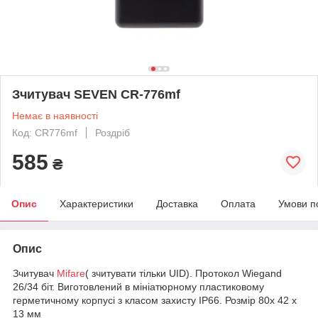
Зчитувач SEVEN CR-776mf
Немає в наявності
Код: CR776mf
Роздріб
585
₴
Опис
Характеристики
Доставка
Оплата
Умови п
Опис
Зчитувач
Mifare
( зчитувати тільки UID). Протокол Wiegand
26/34 біт. Виготовлений в мініатюрному пластиковому
герметичному корпусі з класом захисту IP66. Розмір 80x 42 x
13 мм