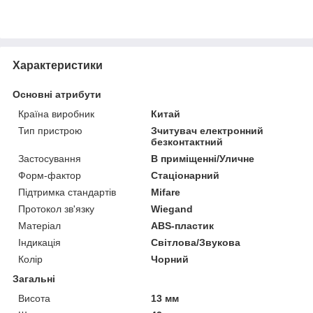
Характеристики
Основні атрибути
Країна виробник
Китай
Тип пристрою
Зчитувач електронний
безконтактний
Застосування
В приміщенні/Уличне
Форм-фактор
Стаціонарний
Підтримка стандартів
Mifare
Протокол зв'язку
Wiegand
Матеріал
ABS-пластик
Індикація
Світлова/Звукова
Колір
Чорний
Загальні
Висота
13 мм