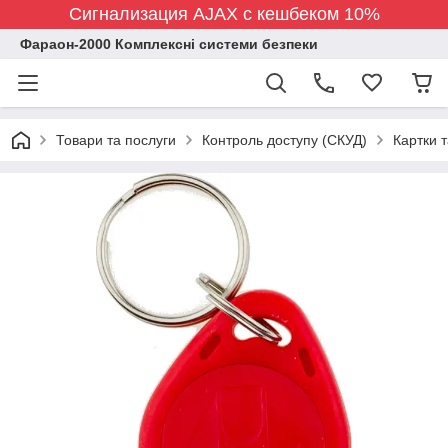
Сигнализация AJAX с кешбеком 10%
Фараон-2000 Комплексні системи безпеки
Товари та послуги
Контроль доступу (СКУД)
Картки 