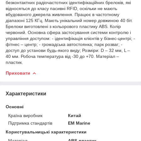
безконтактних радіочастотних ідентифікаційних брелоків, які
відносяться до класу пасивні RFID, оскільки не мають
вбудованого джерела живлення. Працює в частотному
діапазоні 125 КГц. Мають унікальний номер довжиною 40 біт.
Брелоки виготовлені з кольорового пластику ABS. Колір
червоний. Основна сфера застосування системи контролю і
управління доступом: - ідентифікація клієнтів у бізнес-центрі; -
фітнес – центр; - громадська автостоянка; парк розваг; -
доступ до установи будь-якого виду; Розміри: D – 32 мм, L –
40 мм. Робоча температура від -30 до +70. Матеріал –
пластик.
Приховати
Характеристики
Основні
Країна виробник
Китай
Підтримка стандартів
EM Marine
Користувальницькі характеристики
Матеріал
ABS-пластик