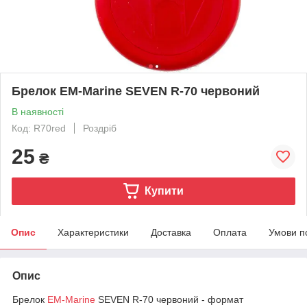
Брелок EM-Marine SEVEN R-70 червоний
В наявності
Код: R70red
Роздріб
25
₴
Купити
Опис
Характеристики
Доставка
Оплата
Умови п
Опис
Брелок
EM-Marine
SEVEN R-70 червоний - формат