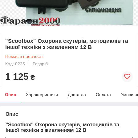
"Scootbox" Охорона скутерів, мотоциклів та
іншої техніки з живленням 12 В
Немає в наявності
Код: 0225
Роздріб
1 125
₴
Опис
Характеристики
Доставка
Оплата
Умови п
Опис
"Scootbox" Охорона скутерів, мотоциклів та
іншої техніки з живленням 12 В