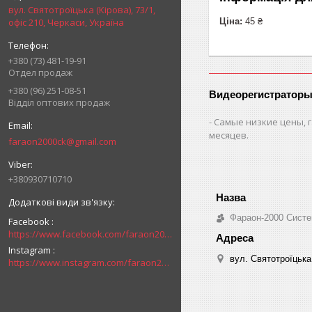
вул. Святотроїцька (Кірова), 73/1,
Ціна:
45 ₴
офіс 210, Черкаси, Україна
+380 (73) 481-19-91
Отдел продаж
+380 (96) 251-08-51
Видеорегистраторы
Відділ оптових продаж
Самые низкие цены, г
месяцев.
faraon2000ck@gmail.com
+380930710710
Фараон-2000 Систе
Facebook
https://www.facebook.com/faraon2000ck/
Instagram
вул. Святотроїцька 
https://www.instagram.com/faraon2000com/