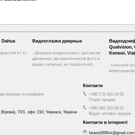
 Dahua
Видеоглазки дверные
Видеодомфо
Qualvision,
арантия от 12
Дверные видеоглазки с датчиком
Kenwei, Viate
движения, автоматической фото и
видео записью, ик подсветкой...
Большой ас
видеодомофо
ми безпеки та комфорту
+380 (73) 481-19-91
Отдел продаж
+380 (96) 251-08-51
(Кірова), 73/1, офіс 210, Черкаси, Україна
Відділ оптових продаж
faraon2000ck@gmail.com