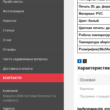
Прайс-листы
Печать ID: да, форм
Фотогалерея
Материал: PVC
:
Новости
Цвет: белый
:
Цветная печать: да
Статьи
Робоча температура
О нас
Температура зберіга
Отзывы
Розміри(мм):86х54х
Часто задаваемые вопросы
Характеристик
Доставка и оплата
КОНТАКТИ
Основні
Виробник
Фараон-2000 Системи безпеки та
Підтримка стандарт
комфорту
Інформація дл