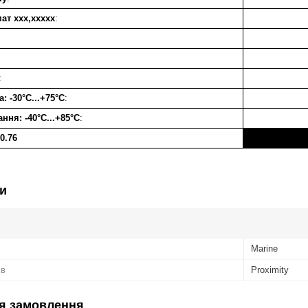
ат xxx,xxxxx
:
:
: -30°С...+75°С
:
ння: -40°С...+85°С
:
0.76
и
Marine
ів
Proximity
я замовлення