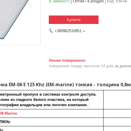
В наявності
Оптом і в роздріб
Код:
EM-06
Купити
+380962510851
повернення товару протягом 14 днів
за домо
чка EM-06 E 125 Khz (EM-marine) тонкая - толщина 0,
лектронный пропуск в системах контроля доступа.
нен из гладкого белого пластика, на который
тографии владельцев или логотип компании.
:
M-Marine
:
25KHz
:
ly
: