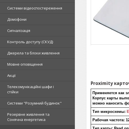
Системи відеоспостереження
Домофони
Сигналізація
Контроль доступу (СКУД)
Джерела та блоки живлення
Мовне оповіщення
Акції
Proximity карто
Телекомунікаційні шафи і
стійки
Применяется как э
Корпус карты выпол
Системи "Розумний будинок"
можно наносить фо
Тип микросхемы:
E
Резервне живлення та
Сонячна енергетика
Рабочая частота: 1
Тип карты: Read on