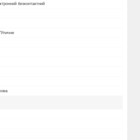
ктронний безконтактний
/Уличне
кова