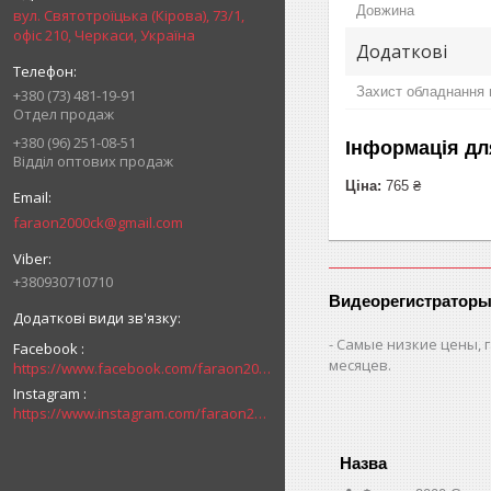
Довжина
вул. Святотроїцька (Кірова), 73/1,
офіс 210, Черкаси, Україна
Додаткові
Захист обладнання в
+380 (73) 481-19-91
Отдел продаж
+380 (96) 251-08-51
Інформація дл
Відділ оптових продаж
Ціна:
765 ₴
faraon2000ck@gmail.com
+380930710710
Видеорегистраторы
Самые низкие цены, г
Facebook
месяцев.
https://www.facebook.com/faraon2000ck/
Instagram
https://www.instagram.com/faraon2000com/