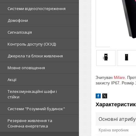
Системи відеоспостереження
Домофони
Сигналізація
Контроль доступу (СКУД)
Джерела та блоки живлення
Мовне оповіщення
Зчитувач
Mifare
. Про
Акції
захисту IP67. Розмір 
Телекомунікаційні шафи і
стійки
Характеристик
Системи "Розумний будинок"
Основні атриб
Резервне живлення та
Сонячна енергетика
Країна виробник