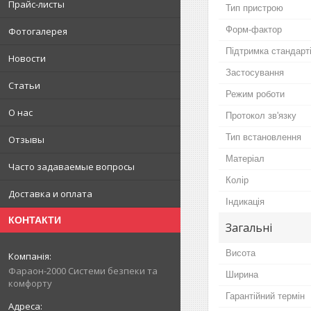
Прайс-листы
Тип пристрою
Форм-фактор
Фотогалерея
Підтримка стандарт
Новости
Застосування
Статьи
Режим роботи
О нас
Протокол зв'язку
Тип встановлення
Отзывы
Матеріал
Часто задаваемые вопросы
Колір
Доставка и оплата
Індикація
КОНТАКТИ
Загальні
Висота
Фараон-2000 Системи безпеки та
Ширина
комфорту
Гарантійний термін