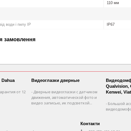
110 мм
ід води і пилу IP
IP67
я замовлення
 Dahua
Видеоглазки дверные
Видеодомфо
Qualvision,
арантия от 12
Дверные видеоглазки с датчиком
Kenwei, Viate
движения, автоматической фото и
видео записью, ик подсветкой...
Большой ас
видеодомофо