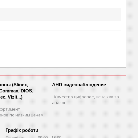
ны (Slinex,
AHD видеонаблюдение
 Commax, DIOS,
Качество цифровое, цена как за
c, Vizit,..)
аналог.
сортимент
нов по низким ценам.
Графік роботи
Понеділок
09:00
18:00