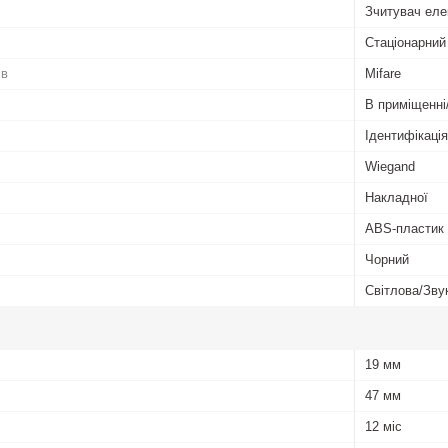
Зчитувач еле
Стаціонарний
ів
Mifare
В приміщенні
Ідентифікація
Wiegand
Накладної
ABS-пластик
Чорний
Світлова/Зву
19 мм
47 мм
12 міс