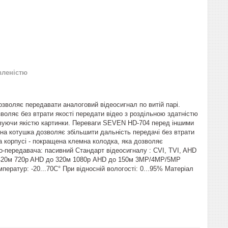
вленістю
зволяє передавати аналоговий відеосигнал по витій парі.
воляє без втрати якості передати відео з роздільною здатністю
ртвуючи якістю картинки. Переваги SEVEN HD-704 перед іншими
на котушка дозволяє збільшити дальність передачі без втрати
а корпусі - покращена клемна колодка, яка дозволяє
о-передавача: пасивний Стандарт відеосигналу : CVI, TVI, AHD
до 420м 720p AHD до 320м 1080р AHD до 150м 3MP/4MP/5MP
ратур: -20...70С° При відносній вологості: 0...95% Матеріал