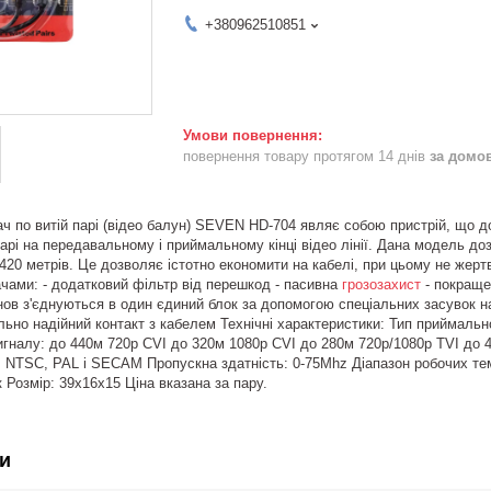
+380962510851
повернення товару протягом 14 днів
за домо
 по витій парі (відео балун) SEVEN HD-704 являє собою пристрій, що до
арі на передавальному і приймальному кінці відео лінії. Дана модель доз
 420 метрів. Це дозволяє істотно економити на кабелі, при цьому не же
ами: - додатковий фільтр від перешкод - пасивна
грозозахист
- покраще
унов з'єднуються в один єдиний блок за допомогою спеціальних засувок н
ьно надійний контакт з кабелем Технічні характеристики: Тип приймальн
сигналу: до 440м 720p CVI до 320м 1080р CVI до 280м 720р/1080р TVI 
 NTSC, PAL і SECAM Пропускна здатність: 0-75Mhz Діапазон робочих темпе
 Розмір: 39х16х15 Ціна вказана за пару.
и