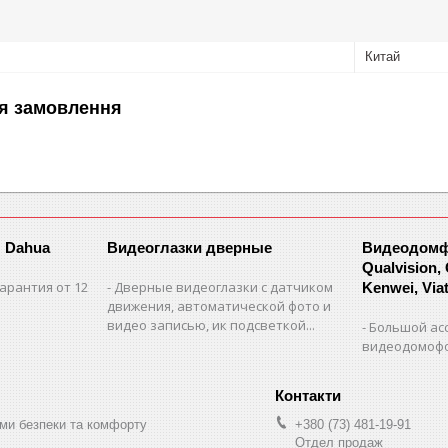
Китай
я замовлення
 Dahua
Видеоглазки дверные
Видеодомфо
Qualvision,
арантия от 12
Дверные видеоглазки с датчиком
Kenwei, Viate
движения, автоматической фото и
видео записью, ик подсветкой...
Большой ас
видеодомофо
ми безпеки та комфорту
+380 (73) 481-19-91
Отдел продаж