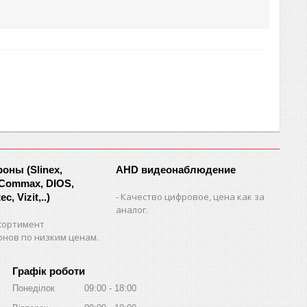
ны (Slinex,
AHD видеонаблюдение
 Commax, DIOS,
Качество цифровое, цена как за
c, Vizit,..)
аналог.
сортимент
нов по низким ценам.
Графік роботи
Понеділок
09:00
18:00