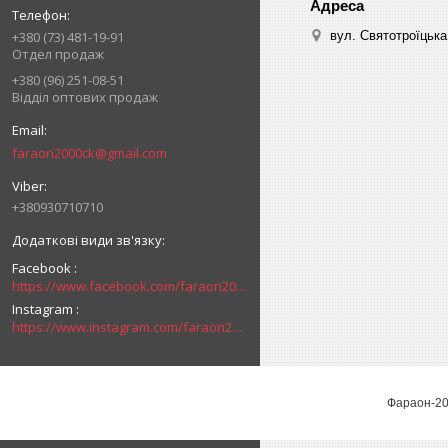
вул. Святотроїцька 
+380 (73) 481-19-91
Отдел продаж
+380 (96) 251-08-51
Відділ оптових продаж
faraon2000ck@gmail.com
+380930710710
Facebook
https://www.facebook.com/faraon2000ck/
Instagram
https://www.instagram.com/faraon2000com/