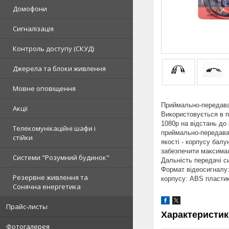
Домофони
Сигналізація
Контроль доступу (СКУД)
Джерела та блоки живлення
Мовне оповіщення
Приймально-передавач
Акції
Використовується в п
1080р на відстань до
Телекомунікаційні шафи і
приймально-передавач
стійки
якості - корпусу бал
забезпечити максимал
Системи "Розумний будинок"
Дальність передачі 
Формат відеосигналу:
Резервне живлення та
корпусу: ABS пластик
Сонячна енергетика
Прайс-листы
Характеристик
Фотогалерея