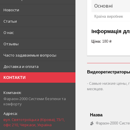
Основні
Новости
Країна виробник
Статьи
Інформація дл
О нас
Ціна:
180 ₴
Отзывы
Часто задаваемые вопросы
Доставка и оплата
Видеорегистраторы
КОНТАКТИ
Самые низкие цены, г
месяцев.
Фараон-2000 Системи безпеки та
комфорту
вул. Святотроїцька (Кірова), 73/1,
Фараон-2000 Систе
офіс 210, Черкаси, Україна