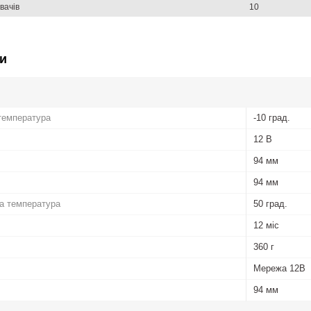
увачів
10
и
температура
-10 град.
12 В
94 мм
94 мм
а температура
50 град.
12 міс
360 г
Мережа 12В
94 мм