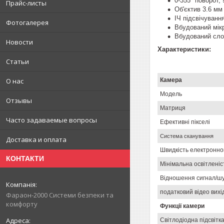
0-355° поворот,
Прайс-листы
Об'єктив 3.6 мм
ІЧ підсвічуванн
Фотогалерея
Вбудований мік
Вбудований сло
Новости
Характеристики:
Статьи
Камера
О нас
Модель
Отзывы
Матриця
Часто задаваемые вопросы
Ефективні пікселі
Система сканування
Доставка и оплата
Швидкість електронно
КОНТАКТИ
Мінімальна освітленіс
Відношення сигнал/ш
податковий відео вихі
Фараон-2000 Системи безпеки та
комфорту
Функції камери
Світлодіодна підсвітк