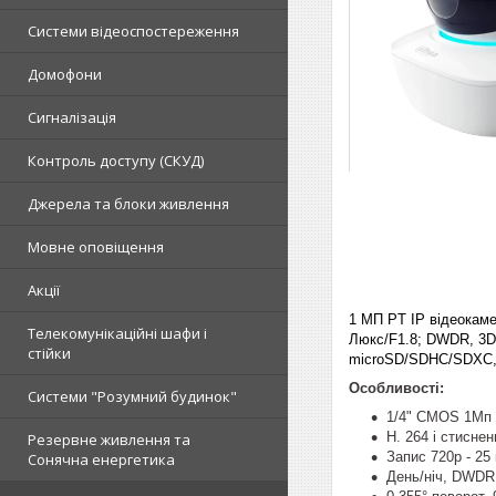
Системи відеоспостереження
Домофони
Сигналізація
Контроль доступу (СКУД)
Джерела та блоки живлення
Мовне оповіщення
Акції
1 МП PT IP відеокамер
Телекомунікаційні шафи і
Люкс/F1.8; DWDR, 3D
стійки
microSD/SDHC/SDXC, Wi
Особливості:
Системи "Розумний будинок"
1/4" CMOS 1Мп
H. 264 і стисн
Резервне живлення та
Запис 720р - 25 
Сонячна енергетика
День/ніч, DWDR