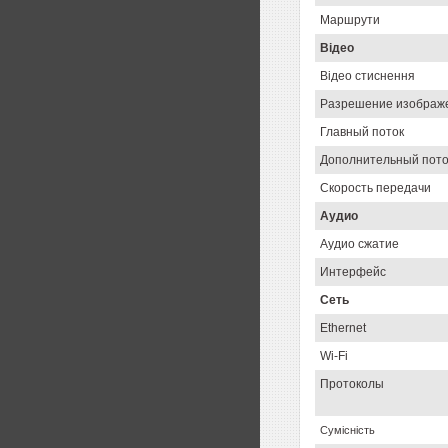
Маршрути
Відео
Відео стиснення
Разрешение изображ
Главный поток
Дополнительный пото
Скорость передачи
Аудио
Аудио сжатие
Интерфейс
Сеть
Ethernet
Wi-Fi
Протоколы
Сумісність