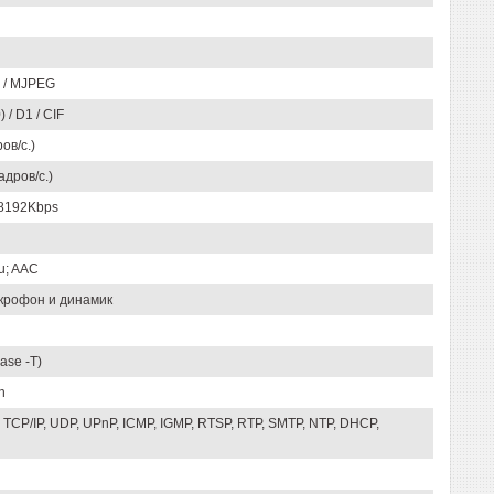
B / MJPEG
 / D1 / CIF
ов/с.)
адров/с.)
8192Kbps
u; AAC
крофон и динамик
ase -T)
n
, TCP/IP, UDP, UPnP, ICMP, IGMP, RTSP, RTP, SMTP, NTP, DHCP,