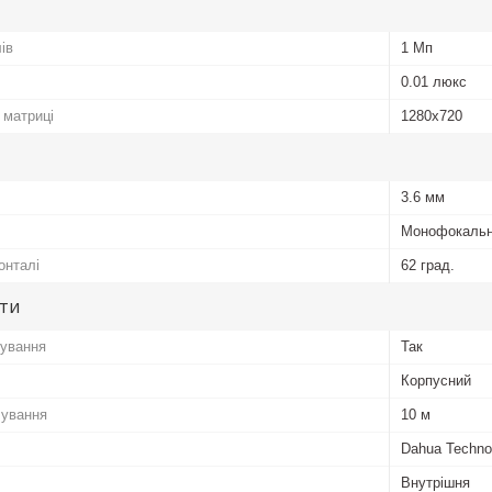
ів
1 Мп
0.01 люкс
 матриці
1280x720
3.6 мм
Монофокаль
онталі
62 град.
ути
чування
Так
Корпусний
чування
10 м
Dahua Techno
Внутрішня