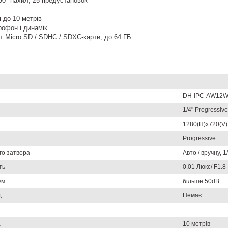
 90° нахил, 25 предустановок
я до 10 метрів
рофон і динамік
т Micro SD / SDHC / SDXC-карти, до 64 ГБ
DH-IPC-AW12
1/4" Progressi
1280(H)x720(V)
Progressive
го затвора
Авто / вручну, 1
ть
0.01 Люкс/ F1.8
ум
більше 50dB
д
Немає
а
10 метрів