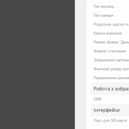
Тип матриці
Тип камери
Роздільна здатність
Країна виробник
Режим зйомки "День
Формат стиснення
Зображення картин
Фізичний розмір мат
Перемикання режимі
Робота з зобр
DNR
Інтерфейси
Порт для SD-карти