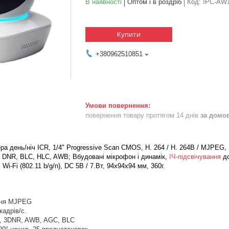
В наявності
Оптом і в роздріб
Код:
IPC-AW
Купити
+380962510851
повернення товару протягом 14 днів
за домо
а день/ніч ICR, 1/4" Progressive Scan CMOS, H. 264 / H. 264B / MJPEG, 12
 DNR, BLC, HLC, AWB; Вбудовані мікрофон і динамік,
ІЧ-підсвічування
до
-Fi (802.11 b/g/n), DC 5В / 7.Вт, 94x94x94 мм, 360г.
ення MJPEG
кадрів/с.
, 3DNR, AWB, AGC, BLC