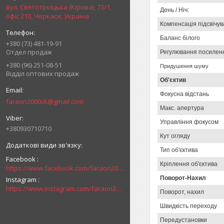
вул. Святотроїцька (Кірова), 73/1,
День / Ніч:
офіс 210, Черкаси, Україна
Компенсація підсвічу
Баланс білого
+380 (73) 481-19-91
Отдел продаж
Регулювання посилен
+380 (96) 251-08-51
Придушення шуму
Відділ оптових продаж
Об'єктив
Фокусна відстань
faraon2000ck@gmail.com
Макс. апертура
Управління фокусом
+380930710710
Кут огляду
Тип об'єктива
Facebook
Кріплення об'єктива
https://www.facebook.com/faraon2000ck/
Поворот-Нахил
Instagram
https://www.instagram.com/faraon2000com/
Поворот, нахил
Швидкість переходу
Передустановки