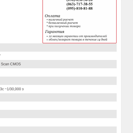
W
ve Scan CMOS
/3с ~1/30,000 з