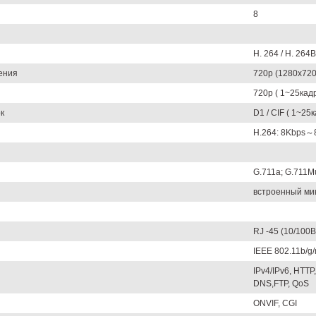
8
H. 264 / H. 264
ения
720p (1280x720)
720p ( 1~25кадр
к
D1 / CIF ( 1~25к
H.264: 8Kbps～
G.711a; G.711M
встроенный ми
RJ -45 (10/100B
IEEE 802.11b/g/
IPv4/IPv6, HTTP
DNS,FTP, QoS
ONVIF, CGI