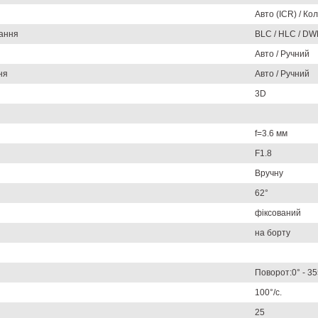
Авто (ICR) / Кол
вання
BLC / HLC / D
Авто / Ручний
ня
Авто / Ручний
3D
f=3.6 мм
F1.8
Вручну
62°
фіксований
на борту
Поворот:0° - 355
100°/с.
25