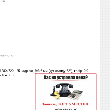
12WP
вленістю
80x720 - 25 кадрів/с, f=3.6 мм (кут огляду 62°), колір: 0.01
 10м; Слот