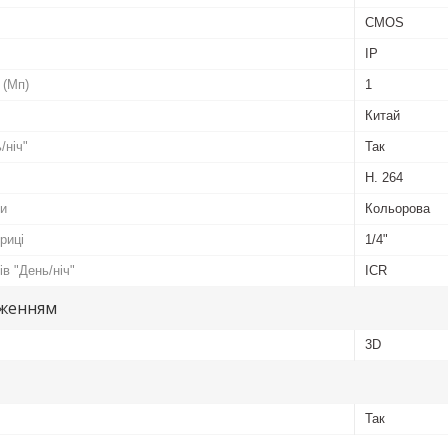
CMOS
IP
 (Мп)
1
Китай
/ніч"
Так
H. 264
ки
Кольорова
риці
1/4"
в "День/ніч"
ICR
аженням
3D
Так