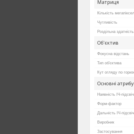
Матриця
Кількість мегапіксел
Чутливість
Роздільна здатність
Об'єктив
Фокусна відстань
Тип об'єктива
Кут огляду по гориз
Основні атриб
Наявність ІЧ-підсві
Форм-фактор
Дальність ІЧ-підсві
Виробник
Застосування