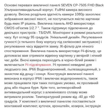
Основні переваги викличної панелі SEVEN CP-7505 FHD Black
Ультраантивандальный корпус. FullHd камера високого
дозволу. Висока роздільна здатність камери 1080p захоплює
зображення високої якості, не поступається якістю картинки
будь-яких IP рішень. Виклична панель AHD використовує
CMOS об'єктив 1/2.7 ". Також підтримує підключення до
декількох пристроїв - ТБ/DVR. Моніторинг в режимі реального
часу. Кут огляду 95 градусів. Унікальний дизайн. Регулювання
гучності (з тильного боку корпусу під силіконової заглушкою) і
регулювання часу відкриття замку. ІК-фільтр для нічного
спостереження. Виклична панель використовує ІЧ-фільтр, це
допомагає вам отримати відмінну картинку у вечірній і нічний
час доби. Вночі камера переходить в чорно-білий режим і
включається
ІЧ-підсвічування
. ІЧ промені невидимі для
людського ока. IP66 Водонепроникний, пылезащещенный, з
захистом від дощу і сонця. Конструкція викличної панелі
виконана в корпусі IP66 і виключає водопроникність, також
може працювати при таких погодних умовах, як проливний
дощ або піщана буря. Крім того, антикорозійний
антивандальний корпус з алюмінієвого сплаву може
витримати розлом. Температурний режим від -40 до +60
градусів. У комплекті з викличної панеллю поставляється
монтажний комплект, куточок, кронштейн, козирок, інструкція