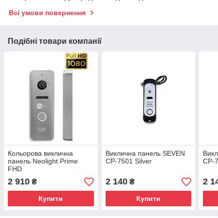
Всі умови повернення
Подібні товари компанії
Кольорова виклична
Виклична панель SEVEN
Вик
панель Neolight Prime
CP-7501 Silver
CP-7
FHD
2 910
2 140
2 1
₴
₴
Купити
Купити