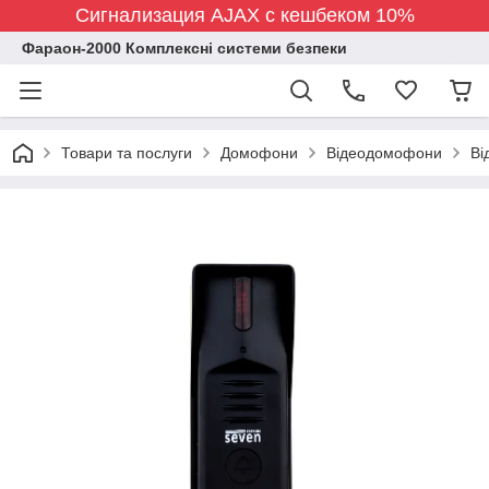
Сигнализация AJAX с кешбеком 10%
Фараон-2000 Комплексні системи безпеки
Товари та послуги
Домофони
Відеодомофони
Ві