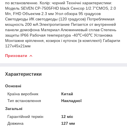
по встановленню. Колір: чорний Технічні характеристики:
Модель SEVEN CP-7505FHD black Сенсор 1/2.7"CMOS, 2.0
Мп, FHD Объектив 2.3 мм Угол обзора 95 градусов
Светодиоды ИК светодиоды (120 градусов) Потребляемая
мощность 200 мA Электропитание Питается от внутренней
панели домофона Материал Алюминиевый сплав Степень
защиты IP66 Рабочая температура -40℃+60℃ Установка
Монтажне кріплення, козирок і куточок (в комплекті) Габарити
127х45х21мм
Приховати
Характеристики
Основні
Країна виробник
Китай
Тип встановлення
Накладної
Загальні
Гарантійний термін
12 міс
Довжина
127 мм