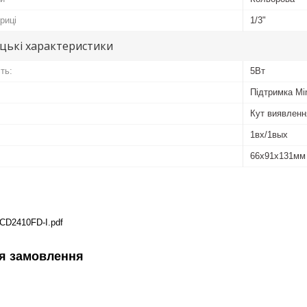
риці
1/3"
цькі характеристики
ть:
5Вт
Підтримка Mi
Кут виявленн
1вх/1вых
66х91х131мм
2CD2410FD-I.pdf
я замовлення