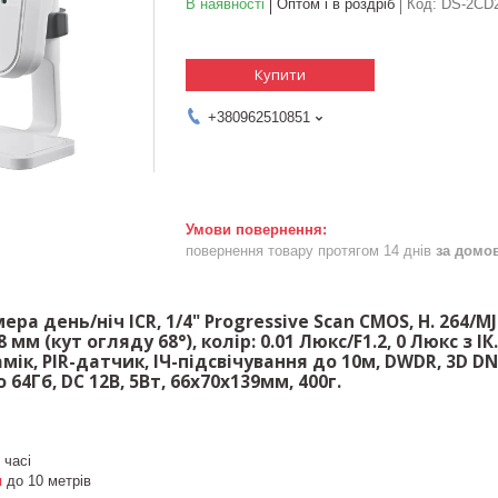
В наявності
Оптом і в роздріб
Код:
DS-2CD2
Купити
+380962510851
повернення товару протягом 14 днів
за домо
ера день/ніч ICR, 1/4" Progressive Scan CMOS, H. 264/M
.8 мм (кут огляду 68°), колір: 0.01 Люкс/F1.2, 0 Люкс з І
мік, PIR-датчик, ІЧ-підсвічування до 10м, DWDR, 3D DN
64Гб, DC 12В, 5Вт, 66х70х139мм, 400г.
 часі
я
до 10 метрів