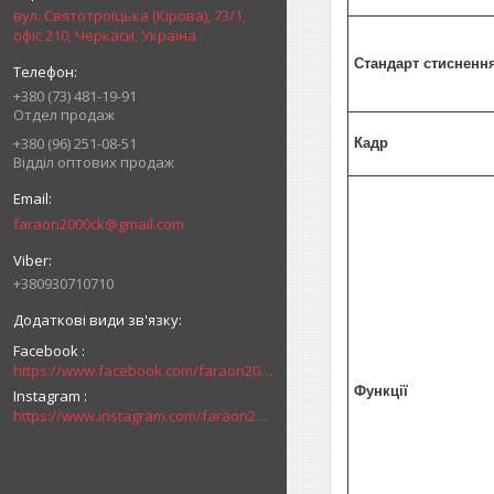
вул. Святотроїцька (Кірова), 73/1,
офіс 210, Черкаси, Україна
Стандарт стисненн
+380 (73) 481-19-91
Отдел продаж
+380 (96) 251-08-51
Кадр
Відділ оптових продаж
faraon2000ck@gmail.com
+380930710710
Facebook
https://www.facebook.com/faraon2000ck/
Функції
Instagram
https://www.instagram.com/faraon2000com/