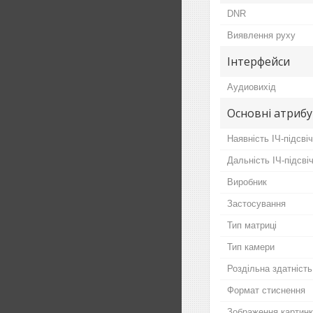
DNR
Виявлення руху
Інтерфейси
Аудиовихід
Основні атриб
Наявність ІЧ-підсві
Дальність ІЧ-підсві
Виробник
Застосування
Тип матриці
Тип камери
Роздільна здатність
Формат стиснення
Зображення картин