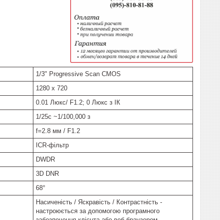
1/3" Progressive Scan CMOS
1280 х 720
0.01 Люкс/ F1.2; 0 Люкс з ІК
1/25с ~1/100,000 з
f=2.8 мм / F1.2
ICR-фільтр
DWDR
3D DNR
68°
Насиченість / Яскравість / Контрастність -
настроюється за допомогою програмного
забезпечення клієнта або веб-браузером