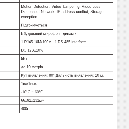
Motion Detection, Video Tampering, Video Loss,
Disconnect Network, IP address conflict, Storage
exception
Підтримується
Вбудований мікрофон і динамік
1-RJ45 10M/100M і 1-RS-485 interface
DC 12В±10%
5Вт
до 10 метрів
Кут виявлення: 80° Дальність виявлення: 10 м.
1вх/1вых
-10°C ~ 60°C
66х91х131мм
400г