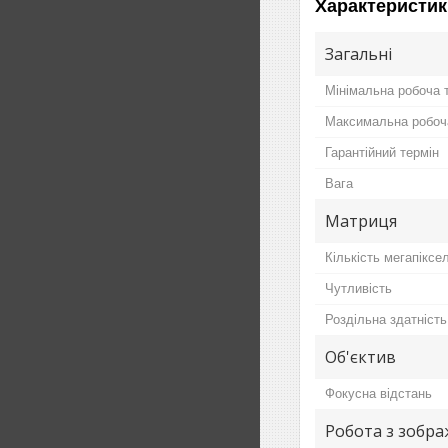
Характеристик
Загальні
Мінімальна робоча 
Максимальна робоч
Гарантійний термін
Вага
Матриця
Кількість мегапіксел
Чутливість
Роздільна здатність
Об'єктив
Фокусна відстань
Робота з зобр