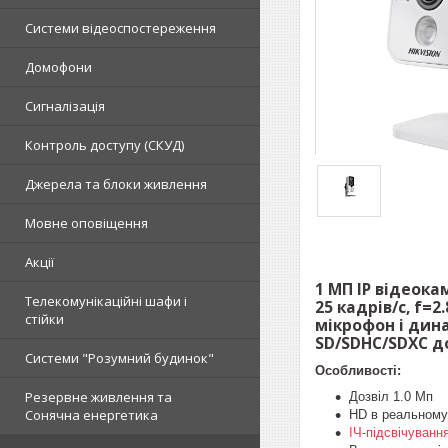
Системи відеоспостереження
Домофони
Сигналізація
Контроль доступу (СКУД)
Джерела та блоки живлення
Мовне оповіщення
Акції
1 МП IP відеокам
Телекомунікаційні шафи і
25 кадрів/с, f=2
стійки
мікрофон і дина
SD/SDHC/SDXC до 
Системи "Розумний будинок"
Особливості:
Резервне живлення та
Дозвіл 1.0 Мп
Сонячна енергетика
HD в реальному
ІЧ-підсвічуванн