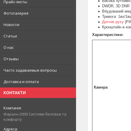
Висока чутливіс
Прайс-листы
DWDR, 3D DNR
Вбудований мік
Фотогалерея
Тривога: 1вх/1в
Датчик руху
(Pi
Новости
Кронштейн в ко
Характеристики:
Статьи
О нас
Отзывы
Часто задаваемые вопросы
Доставка и оплата
Камера
КОНТАКТИ
Фараон-2000 Системи безпеки та
комфорту