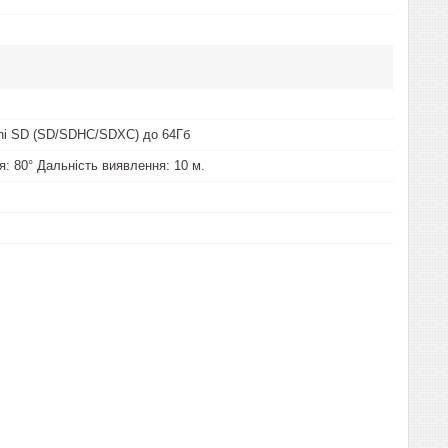
ni SD (SD/SDHC/SDXC) до 64Гб
я: 80° Дальність виявлення: 10 м.