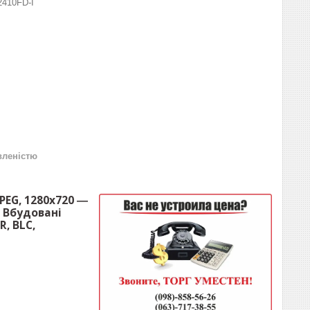
410FD-I
вленістю
JPEG, 1280x720 ―
К. Вбудовані
R, BLC,