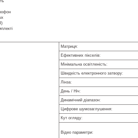
ть
рофон
ых
R)
мплекті
Матриця:
Ефективних пікселів:
Мінімальна освітленість:
Швидкість електронного затвору:
Лінза:
День / Ніч:
Динамічний діапазон:
Цифрове шумозаглушення:
Кут огляду:
Відео параметри: