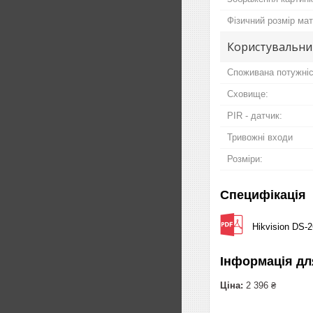
Фізичний розмір мат
Користувальни
Споживана потужніс
Сховище:
PIR - датчик:
Тривожні входи
Розміри:
Специфікація
Hikvision DS-
Інформація дл
Ціна:
2 396 ₴