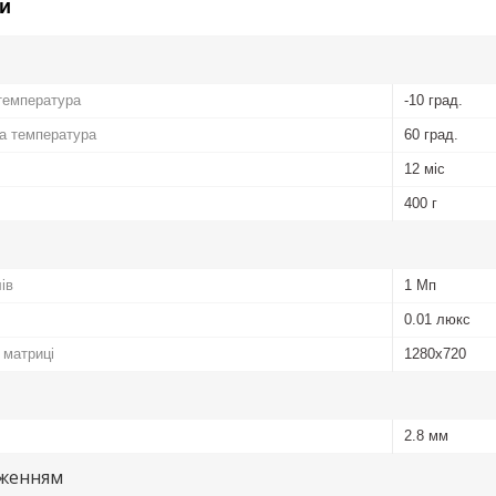
и
температура
-10 град.
а температура
60 град.
12 міс
400 г
ів
1 Мп
0.01 люкс
 матриці
1280x720
2.8 мм
аженням