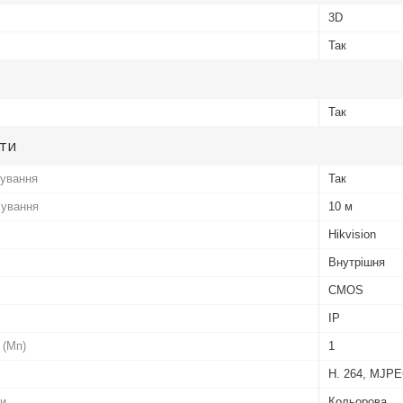
3D
Так
Так
ути
чування
Так
чування
10 м
Hikvision
Внутрішня
CMOS
IP
 (Мп)
1
H. 264, MJP
ки
Кольорова