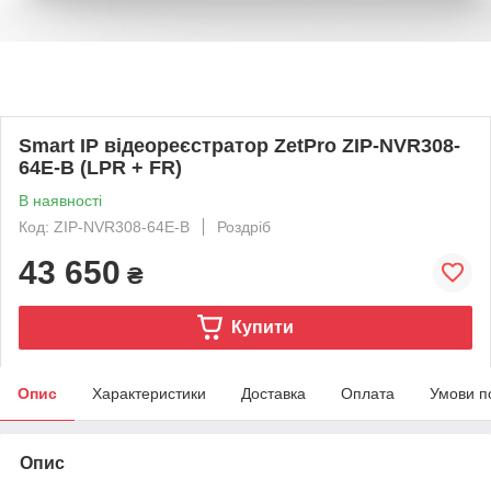
Smart IP відеореєстратор ZetPro ZIP-NVR308-
64E-B (LPR + FR)
В наявності
Код: ZIP-NVR308-64E-B
Роздріб
43 650
₴
Купити
Опис
Характеристики
Доставка
Оплата
Умови п
Опис