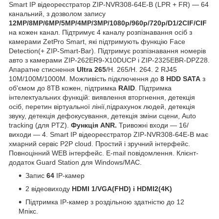
Smart IP відеореєстратор ZIP-NVR308-64E-B (LPR + FR) — 64
канальний, з дозволом запису
12MP/8MP/6MP/5MP/4MP/3MP/1080p/960p/720p/D1/2CIF/CIF
на кожен канал. Підтримує 4 каналу розпізнавання осіб з
камерами ZetPro Smart, які підтримують функцію Face
Detection(+ ZIP-Smart-Bar). Підтримує розпізнавання номерів
авто з камерами ZIP-262ER9-X10DUCP і ZIP-2325EBR-DPZ28.
Апаратне стиснення
Ultra 265
/H. 265/H. 264. 2 RJ45
10M/100M/1000M. Можливість підключення до
8 HDD SATA
з
об'ємом до 8TB кожен, підтримка
RAID
. Підтримка
інтелектуальних функцій: виявлення вторгнення, детекція
осіб, перетин віртуальної лінії,підрахунок людей, детекція
звуку, детекція дефокусування, детекція зміни сцени, Auto
tracking (для PTZ).
Функція ANR.
Тривожні входи — 16/
виходи — 4. Smart IP відеореєстратор ZIP-NVR308-64E-B має
хмарний сервіс P2P cloud. Простий і зручний інтерфейс.
Повноцінний WEB інтерфейс. E-mail повідомлення. Клієнт-
додаток Guard Station для Windows/MAC.
Запис
64
IP-камер
2 відеовиходу
HDMI 1/VGA(FHD) і HDMI2(4K)
Підтримка IP-камер з роздільною здатністю до 12
Мпікс.