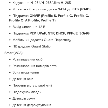
Кодування H. 264/H. 265/Ultra H. 265
Установка 8 жорстких дисків
SATA до 8ТБ (RAID)
Підтримка
ONVIF (Profile S, Profile G, Profile C,
Profile Q, A Profile, Profile T)
Вихід живлення 12 В
Підтримка
P2P, UPnP, NTP, DHCP, PPPoE, 3G/4G
Мобільний додаток Guard Перегляду
ПК додаток Guard Station
Smart(VCA):
Розпізнавання осіб
Розпізнавання номерів авто
Зона вторгнення
Детекція осіб
Перетин віртуальної лінії
Підрахунок людей
Детекція звуку
Детекція дефокусування