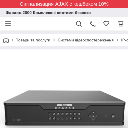
Сигнализация AJAX с кешбеком 10%
Фараон-2000 Комплексні системи безпеки
Товари та послуги
Системи відеоспостереження
IP-