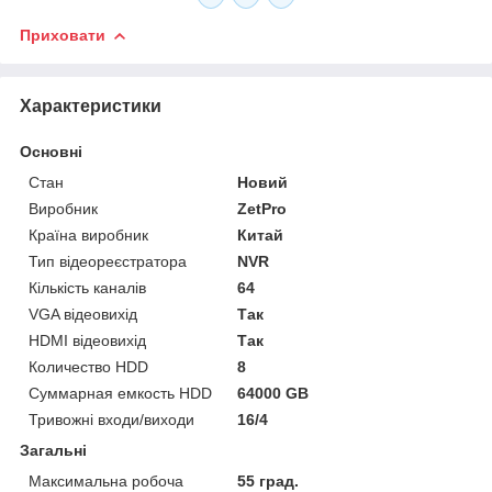
Приховати
Характеристики
Основні
Стан
Новий
Виробник
ZetPro
Країна виробник
Китай
Тип відеореєстратора
NVR
Кількість каналів
64
VGA відеовихід
Так
HDMI відеовихід
Так
Количество HDD
8
Суммарная емкость HDD
64000 GB
Тривожні входи/виходи
16/4
Загальні
Максимальна робоча
55 град.