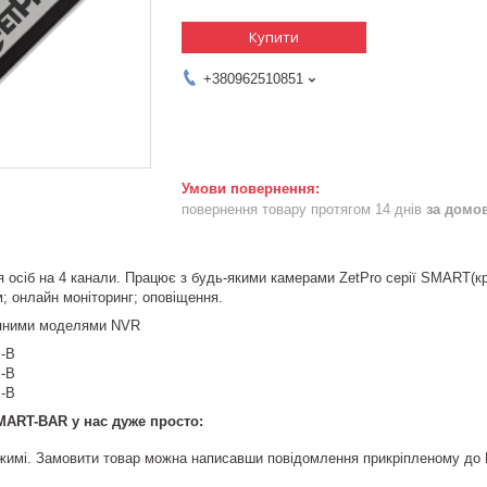
Купити
+380962510851
повернення товару протягом 14 днів
за домо
осіб на 4 канали. Працює з будь-якими камерами ZetPro серії SMART(крім
м; онлайн моніторинг; оповіщення.
упними моделями NVR
-B
-B
-В
MART-BAR у нас дуже просто:
жимі. Замовити товар можна написавши повідомлення прикріпленому до 