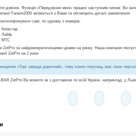
и дзвінок. Функція «Передзвони мені» працює наступним чином: Ви зали
панії Faraon2000 зв'яжеться з Вами та обговорить деталі замовлення.
 зателефонувати самі, по одному з номерів:
 Київстар
1 Лайф
2 МТС
 ZetPro за найдемократичнішими цінами на ринку. Наша компанія піклуєть
нії ZetPro на 2 роки.
инципом «Торг завжди доречний», тому кожен покупець має свою персон
AR ZetPro Ви можете як з доставкою по всій Україні, наприклад, у Львів,
и