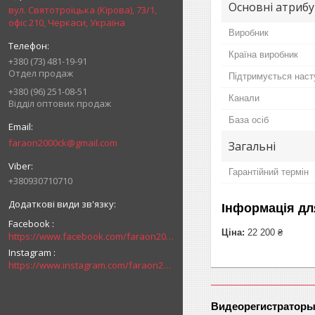
Основні атриб
вул. Святотроїцька (Кірова), 73/1,
офіс 210, Черкаси, Україна
Виробник
Країна виробник
+380 (73) 481-19-91
Отдел продаж
Підтримується нас
+380 (96) 251-08-51
Канали
Відділ оптових продаж
База осіб
faraon2000ck@gmail.com
Загальні
Гарантійний термін
+380930710710
Інформація дл
Facebook
Ціна:
22 200 ₴
https://www.facebook.com/faraon2000ck/
Instagram
https://www.instagram.com/faraon2000com/
Видеорегистраторы