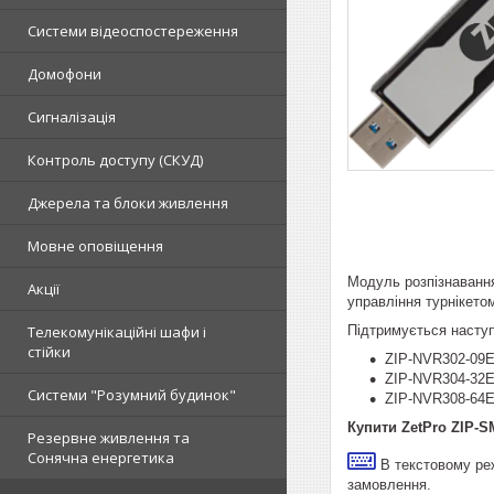
Системи відеоспостереження
Домофони
Сигналізація
Контроль доступу (СКУД)
Джерела та блоки живлення
Мовне оповіщення
Модуль розпізнавання 
Акції
управління турнікето
Підтримується наст
Телекомунікаційні шафи і
стійки
ZIP-NVR302-09Е
ZIP-NVR304-32E
Системи "Розумний будинок"
ZIP-NVR308-64E
Купити ZetPro ZIP-S
Резервне живлення та
Сонячна енергетика
В текстовому ре
замовлення.