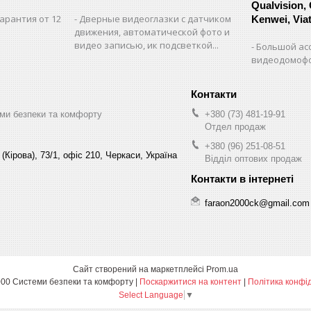
Qualvision,
арантия от 12
Дверные видеоглазки с датчиком
Kenwei, Viate
движения, автоматической фото и
видео записью, ик подсветкой...
Большой ас
видеодомофо
ми безпеки та комфорту
+380 (73) 481-19-91
Отдел продаж
+380 (96) 251-08-51
(Кірова), 73/1, офіс 210, Черкаси, Україна
Відділ оптових продаж
faraon2000ck@gmail.com
Сайт створений на маркетплейсі
Prom.ua
Фараон-2000 Системи безпеки та комфорту |
Поскаржитися на контент
|
Політика конфі
Select Language
▼