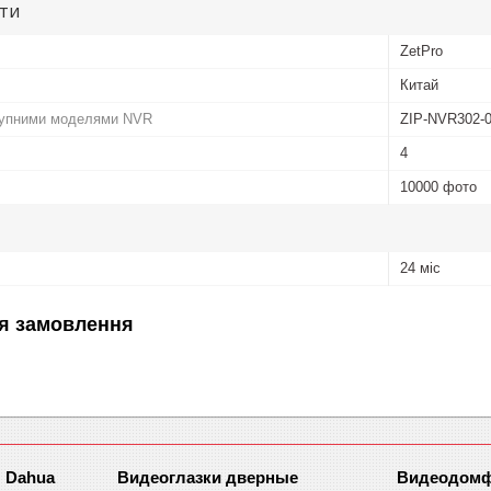
ути
ZetPro
Китай
тупними моделями NVR
ZIP-NVR302-0
4
10000 фото
24 міс
я замовлення
 Dahua
Видеоглазки дверные
Видеодомфо