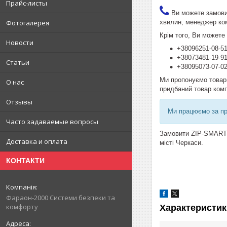
Прайс-листы
Ви можете замовит
хвилин, менеджер ком
Фотогалерея
Крім того, Ви можете
Новости
+38096251-08-51
+38073481-19-9
Статьи
+38095073-07-0
Ми пропонуємо товари
О нас
придбаний товар компа
Отзывы
Ми працюємо за пр
Часто задаваемые вопросы
Замовити ZIP-SMART-B
Доставка и оплата
місті Черкаси.
КОНТАКТИ
Фараон-2000 Системи безпеки та
комфорту
Характеристик