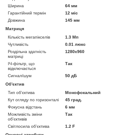
Ширина
64 мм
Гарантійний термін
12 міс
Довжина
145 мм
Матриця
Кількість мегапікселів
1.3 Мп
Чутливість
0.01 люкс
Роздільна здатність
1280x960
матриці
ІЧ-фільтр, що
Так
відключається
Сигнал/шум
50 дБ
Об'єктив
Тип об'єктива
Монофокальний
Кут огляду по горизонталі
45 град.
Фокусна відстань
6 мм
Можливість зміни
Так
об'єктивів
Світлосила об'єктива
1.2 F
Основні атрибути