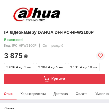
IP відеокамеру DAHUA DH-IPC-HFW2100P
В наявності
Код: IPC-HFW2100P
Опт і роздріб
3 875
₴
3 636 ₴
від 3 шт.
3 384 ₴
від 5 шт.
3 131 ₴
від 10 шт.
Купити
Опис
Характеристики
Доставка
Оплата
Умови п