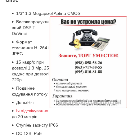
Опис
1/3" 1.3 Megapixel Aptina CMOS
Високопродукти
вний DSP TI
DaVinci
Формат
стиснення H. 264 і
JPEG
15 кадр/с при
дозволі 1.3 Mp, 25
кадр/с при дозволі
720p
Подвійне
кодування потоку
День/Ніч
Іч підсвічування
до 20 метрів
Ступінь захисту IP66
DC 12В, PoE