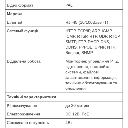
Відео формат
PAL
Мережа
Ethernet
RJ -45 (10/100Base -T)
Сетевый функції
HTTP, TCP/IP, ARP, IGMP,
ICMP, RTSP, RTP, UDP, RTCP,
SMTP, FTP, DHCP, DNS,
DDNS, PPPOE, UPNP, NTP,
Bonjour, SNMP
Віддалена робота
Моніторинг, управління PTZ,
відтворення, настройка
системи, файлові
завантаження, інформація,
технічне обслуговування та
оновлення
Технічні характеристики
ІЧ підсвічування
до 20 метрів
Електроживлення
DC 12В, PoE
Споживана потужність
4Вт