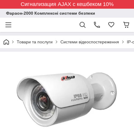
Сигнализация AJAX с кешбеком 10%
Фараон-2000 Комплексні системи безпеки
Товари та послуги
Системи відеоспостереження
IP-