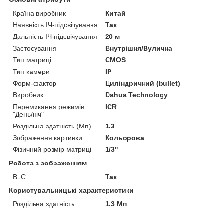
Країна виробник
Китай
Наявність ІЧ-підсвічування
Так
Дальність ІЧ-підсвічування
20 м
Застосування
Внутрішня/Вулична
Тип матриці
CMOS
Тип камери
IP
Форм-фактор
Циліндричний (bullet)
Виробник
Dahua Technology
Перемикання режимів
ICR
"День/ніч"
Роздільна здатність (Мп)
1.3
Зображення картинки
Кольорова
Фізичний розмір матриці
1/3"
Робота з зображенням
BLC
Так
Користувальницькі характеристики
Роздільна здатність
1.3 Мп