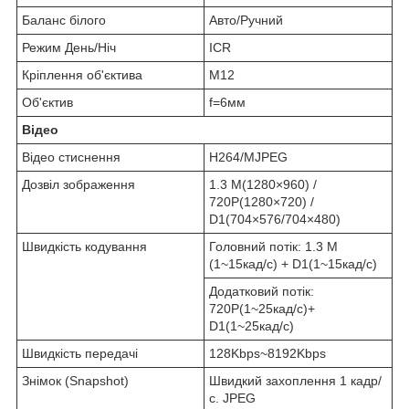
Баланс білого
Авто/Ручний
Режим День/Ніч
ICR
Кріплення об'єктива
M12
Об'єктив
f=6мм
Відео
Відео стиснення
H264/MJPEG
Дозвіл зображення
1.3 M(1280×960) /
720P(1280×720) /
D1(704×576/704×480)
Швидкість кодування
Головний потік: 1.3 M
(1~15кад/с) + D1(1~15кад/с)
Додатковий потік:
720P(1~25кад/с)+
D1(1~25кад/с)
Швидкість передачі
128Kbps~8192Kbps
Знімок (Snapshot)
Швидкий захоплення 1 кадр/
с. JPEG